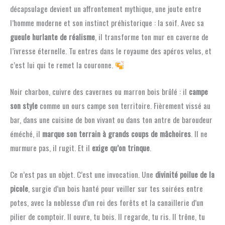
décapsulage devient un affrontement mythique, une joute entre
l’homme moderne et son instinct préhistorique : la soif. Avec sa
gueule hurlante de réalisme
, il transforme ton mur en caverne de
l’ivresse éternelle. Tu entres dans le royaume des apéros velus, et
c’est lui qui te remet la couronne.
Noir charbon, cuivre des cavernes ou marron bois brûlé : il
campe
son style
comme un ours campe son territoire. Fièrement vissé au
bar, dans une cuisine de bon vivant ou dans ton antre de baroudeur
éméché, il
marque son terrain à grands coups de mâchoires
. Il ne
murmure pas, il rugit. Et il
exige qu’on trinque
.
Ce n’est pas un objet. C’est une invocation. Une
divinité poilue de la
picole
, surgie d’un bois hanté pour veiller sur tes soirées entre
potes, avec la noblesse d’un roi des forêts et la canaillerie d’un
pilier de comptoir. Il ouvre, tu bois. Il regarde, tu ris. Il trône, tu