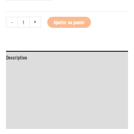
-
+
Ajouter au panier
Description
Retour et Livraison
SAV Français
Transaction sécurisée
FAQ
Avis